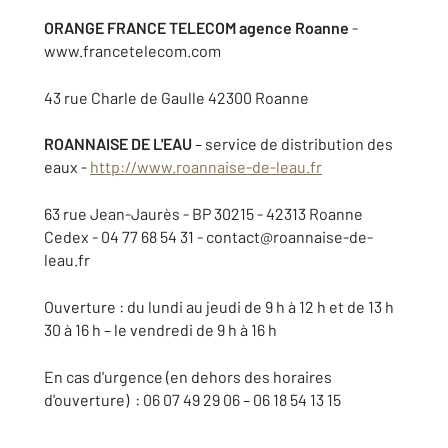
ORANGE FRANCE TELECOM
agence Roanne
-
www.francetelecom.com
43 rue Charle de Gaulle 42300 Roanne
ROANNAISE DE L'EAU
– service de distribution des
eaux -
http://www.roannaise-de-leau.fr
63 rue Jean-Jaurès - BP 30215 - 42313 Roanne
Cedex - 04 77 68 54 31 - contact@roannaise-de-
leau.fr
Ouverture : du lundi au jeudi de 9 h à 12 h et de 13 h
30 à 16 h – le vendredi de 9 h à 16 h
En cas d'urgence (en dehors des horaires
d'ouverture) : 06 07 49 29 06 – 06 18 54 13 15