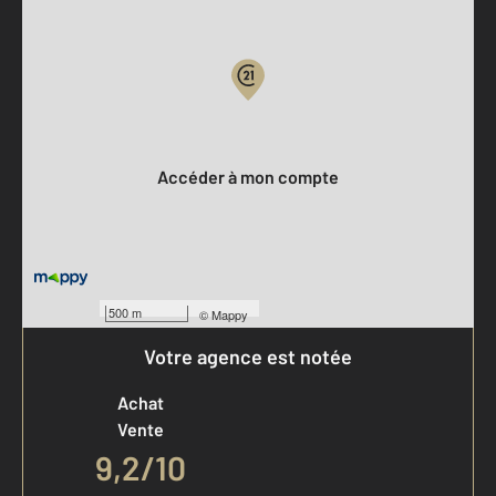
Parlons de vous, parlons biens
Votre compte :
Accéder à mon compte
500 m
©
Mappy
Votre agence est notée
Achat
Vente
9,2
/
10