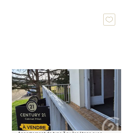
ROANNE 42
2
56,31 m
, 3 pièces
Ref : 6032
Appartement F3 à vendre
57 000 €
#Exclusivité De nouveau à la vente !