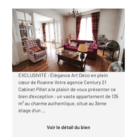
ROANNE 42
2
134,60 m
, 5 pièces
Ref : 6180
Appartement F4 à vendre
199 000 €
Visiter le site dédié
EXCLUSIVITÉ : Élégance Art Déco en plein
cœur de Roanne Votre agence Century 21
Cabinet Pillet a le plaisir de vous présenter ce
bien d'exception : un vaste appartement de 135
m² au charme authentique, situé au 3ème
étage d'un ...
Voir le détail du bien