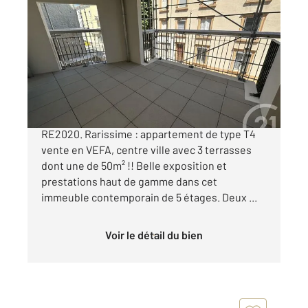
ROANNE 42
2
83 m
, 4 pièces
Ref : 5599
Appartement F4 à vendre
233 300 €
Appartement neuf à vendre à Roanne normes
RE2020. Rarissime : appartement de type T4
vente en VEFA, centre ville avec 3 terrasses
dont une de 50m² !! Belle exposition et
prestations haut de gamme dans cet
immeuble contemporain de 5 étages. Deux ...
Voir le détail du bien