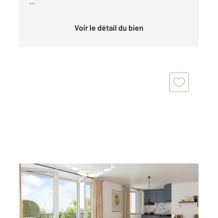
...
Voir le détail du bien
ROANNE 42
2
42 m
, 2 pièces
Ref : 6081
Appartement F2 à vendre