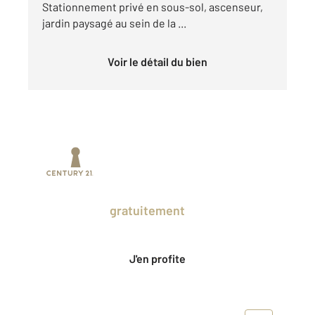
Stationnement privé en sous-sol, ascenseur,
jardin paysagé au sein de la ...
Voir le détail du bien
Prenez un temps d'avance sur le marché
en profitant
gratuitement
des Ventes
Privées CENTURY 21.
J'en profite