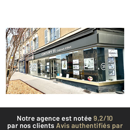
CENTURY 21 Cabinet Pillet
56 rue Jean Jaurès
ROANNE - 42300
Envoyer un message
Téléphoner à l'agence
Notre agence est notée
9,2/10
par nos clients
Avis authentifiés par