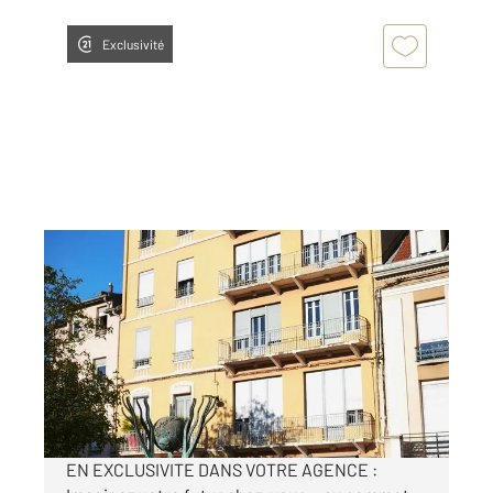
Exclusivité
ROANNE 42
2
110 m
, 4 pièces
Ref : 5992
Appartement F4 à vendre
125 000 €
Visiter le site dédié
EN EXCLUSIVITE DANS VOTRE AGENCE :