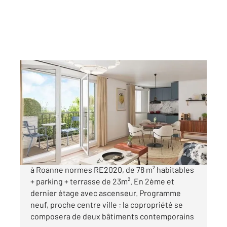
ROANNE 42
2
78 m
, 4 pièces
Ref : 6083
Appartement F4 à vendre
269 860 €
Appartement type T4 en attique neuf à vendre
à Roanne normes RE2020, de 78 m² habitables
+ parking + terrasse de 23m². En 2ème et
dernier étage avec ascenseur. Programme
neuf, proche centre ville : la copropriété se
composera de deux bâtiments contemporains