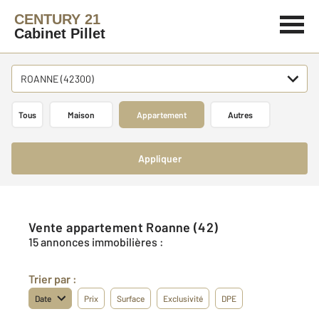
CENTURY 21
Cabinet Pillet
ROANNE (42300)
Tous
Maison
Appartement
Autres
Appliquer
Vente appartement Roanne (42)
15 annonces immobilières :
Trier par :
Date
Prix
Surface
Exclusivité
DPE