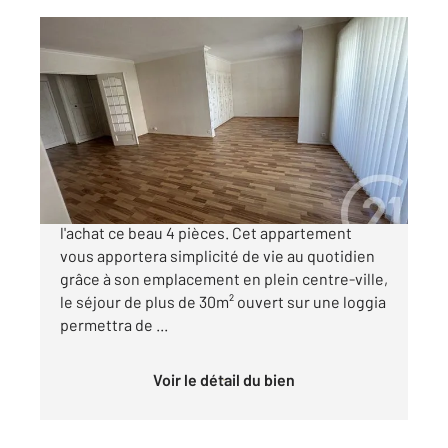
ROANNE 42
2
92,89 m
, 4 pièces
Ref : 6252
Appartement F4 à vendre
139 900 €
Votre agence CENTURY21 vous propose à
l'achat ce beau 4 pièces. Cet appartement
vous apportera simplicité de vie au quotidien
grâce à son emplacement en plein centre-ville,
le séjour de plus de 30m² ouvert sur une loggia
permettra de ...
Voir le détail du bien