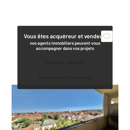
Vous êtes acquéreur et vendeur,
nos agents immobiliers peuvent vous
accompagner dans vos projets
Contacter l'agence
Demander une estimation
ROANNE 42
2
63,21 m
, 3 pièces
Ref : 6134
Appartement F3 à vendre
60 300 €