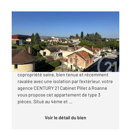
ROANNE 42
2
58,91 m
, 3 pièces
Ref : 6219
Appartement F3 à vendre
75 000 €
ROANNE PROCHE COMMERCES. Au sein d'une
copropriété saine, bien tenue et récemment
ravalée avec une isolation par l'extérieur, votre
agence CENTURY 21 Cabinet Pillet à Roanne
vous propose cet appartement de type 3
pièces. Situé au 4ème et ...
Voir le détail du bien