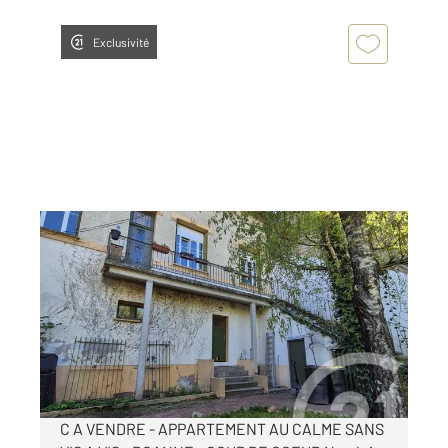
Exclusivité
ROANNE 42
2
202 m
, 8 pièces
Ref : 6247
Appartement à vendre
227 000 €
Visiter le site dédié
C A VENDRE - APPARTEMENT AU CALME SANS