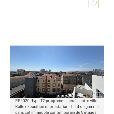
ROANNE 42
2
42 m
, 2 pièces
Ref : 5596
Appartement F2 à vendre
140 500 €
Appartement neuf à vendre à Roanne normes
RE2020. Type T2 programme neuf, centre ville.
Belle exposition et prestations haut de gamme
dans cet immeuble contemporain de 5 étages.