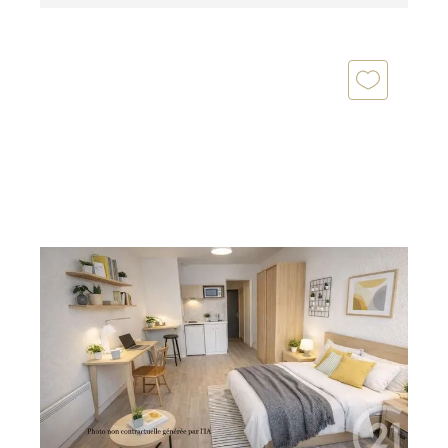
ROANNE 42
2
22 m
, 1 pièce
Ref : 6102
Appartement Studio à vendre
42 500 €
Centre historique de Roanne, quartier