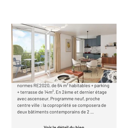
ROANNE 42
2
64 m
, 3 pièces
Ref : 6082
Appartement F3 à vendre
187 460 €
Appartement type T3 neuf à vendre à Roanne
normes RE2020, de 64 m² habitables + parking
+ terrasse de 14m². En 2ème et dernier étage
avec ascenseur. Programme neuf, proche
centre ville : la copropriété se composera de
deux bâtiments contemporains de 2 ...
Voir le détail du bien